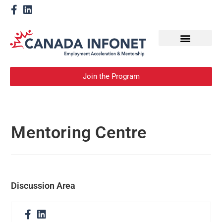
How We Help
Devenir un mentor
Join the Program
Mentoring Centre
Discussion Area