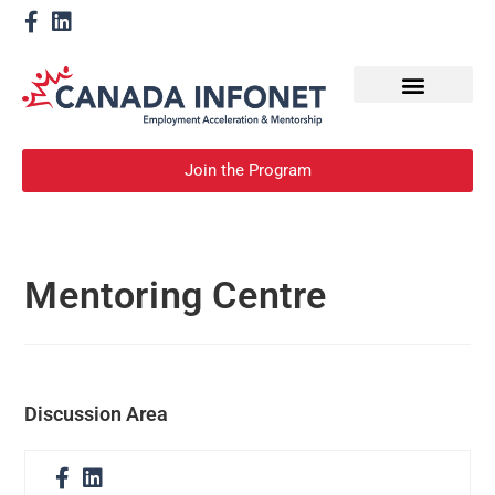
How We Help
Devenir un mentor
Join the Program
Mentoring Centre
Discussion Area