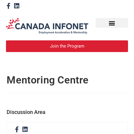
How We Help
Devenir un mentor
Join the Program
Mentoring Centre
Discussion Area