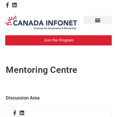
How We Help
Devenir un mentor
Join the Program
Mentoring Centre
Discussion Area