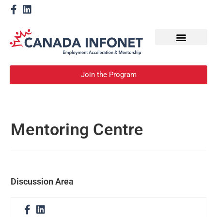
How We Help
Devenir un mentor
Join the Program
Mentoring Centre
Discussion Area