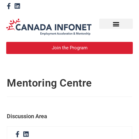
How We Help
Devenir un mentor
Join the Program
Mentoring Centre
Discussion Area