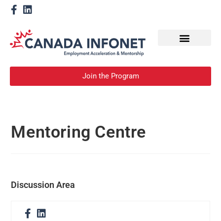
How We Help
Devenir un mentor
Join the Program
Mentoring Centre
Discussion Area