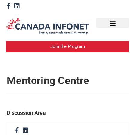
How We Help
Devenir un mentor
Join the Program
Mentoring Centre
Discussion Area