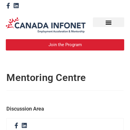
How We Help
Devenir un mentor
Join the Program
Mentoring Centre
Discussion Area