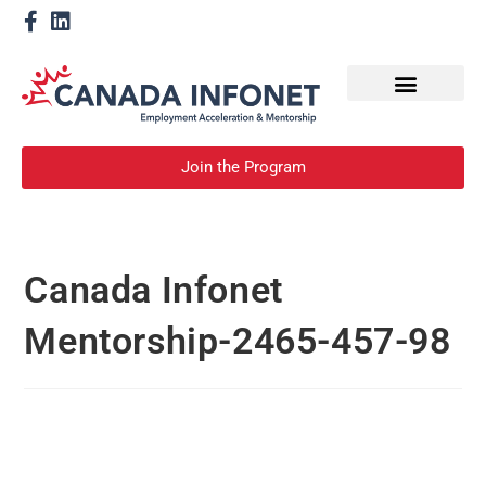
How We Help
Devenir un mentor
Join the Program
Canada Infonet
Mentorship-2465-457-98