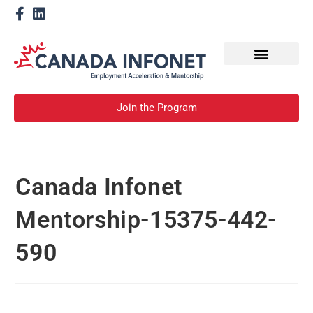
How We Help
Devenir un mentor
Join the Program
Canada Infonet
Mentorship-15375-442-
590