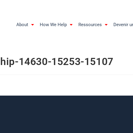
About
How We Help
Ressources
Devenir u
ship-14630-15253-15107