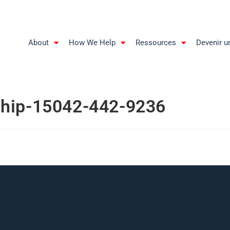
About
How We Help
Ressources
Devenir u
ship-15042-442-9236