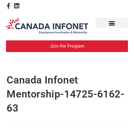
How We Help
Devenir un mentor
Join the Program
Canada Infonet
Mentorship-14725-6162-
63