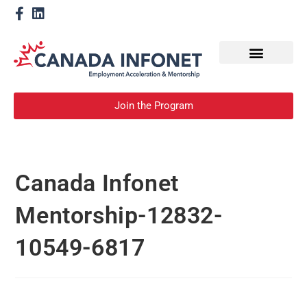
How We Help
Devenir un mentor
Join the Program
Canada Infonet
Mentorship-12832-
10549-6817