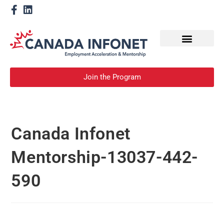
How We Help
Devenir un mentor
Join the Program
Canada Infonet
Mentorship-13037-442-
590