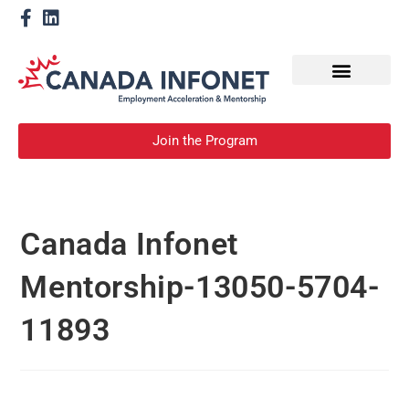
How We Help
Devenir un mentor
Join the Program
Canada Infonet
Mentorship-13050-5704-
11893