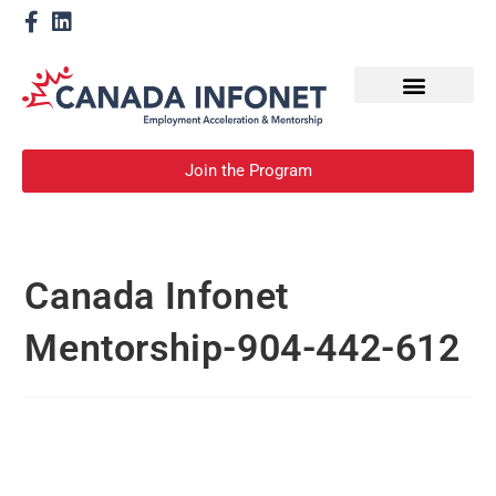
How We Help
Devenir un mentor
Join the Program
Canada Infonet
Mentorship-904-442-612